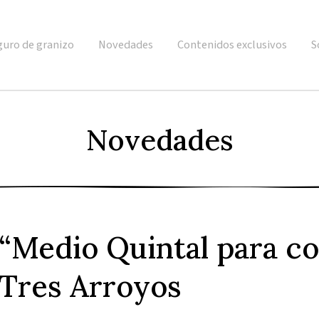
guro de granizo
Novedades
Contenidos exclusivos
S
Novedades
“Medio Quintal para co
Tres Arroyos