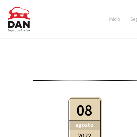
Inicio
Se
08
agosto
2022