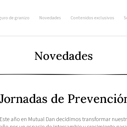
guro de granizo
Novedades
Contenidos exclusivos
S
Novedades
Jornadas de Prevenció
Este año en Mutual Dan decidimos transformar nuestro
año por un espacio de intercambio y crecimiento para